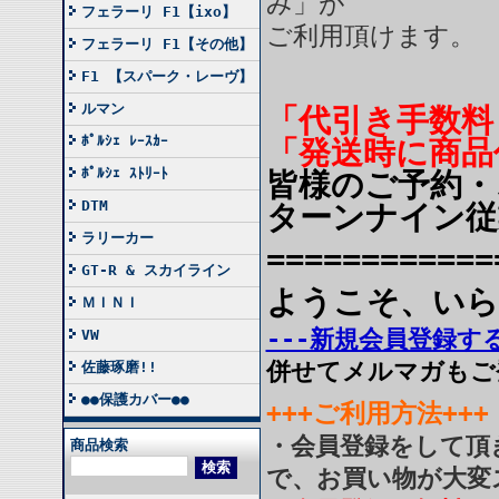
み」が
フェラーリ F1【ixo】
ご利用頂けます。
フェラーリ F1【その他】
F1 【スパーク・レーヴ】
ルマン
「代引き手数料
ﾎﾟﾙｼｪ ﾚｰｽｶｰ
「発送時に商品
ﾎﾟﾙｼｪ ｽﾄﾘｰﾄ
皆様のご予約・
DTM
ターンナイン従
ラリーカー
============
GT-R & スカイライン
ようこそ、いら
ＭＩＮＩ
---新規会員登録する
VW
併せてメルマガもご
佐藤琢磨!!
●●保護カバー●●
+++ご利用方法+++
・会員登録をして頂
商品検索
で、お買い物が大変