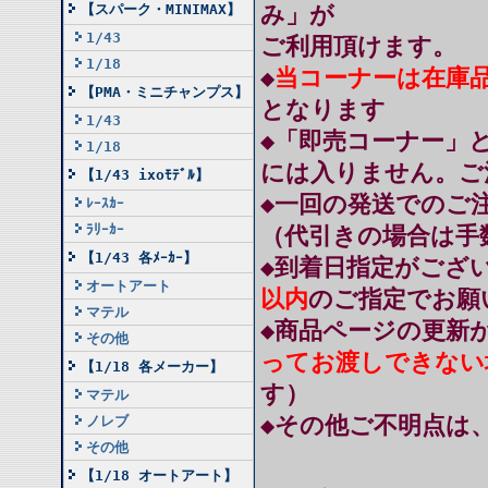
み」が
【スパーク・MINIMAX】
1/43
ご利用頂けます。
1/18
◆
当コーナーは在庫
【PMA・ミニチャンプス】
となります
1/43
◆「即売コーナー」
1/18
には入りません。ご
【1/43 ixoﾓﾃﾞﾙ】
◆一回の発送でのご注
ﾚｰｽｶｰ
ﾗﾘｰｶｰ
（代引きの場合は手
【1/43 各ﾒｰｶｰ】
◆到着日指定がござ
オートアート
以内
のご指定でお願
マテル
◆商品ページの更新
その他
ってお渡しできない
【1/18 各メーカー】
す）
マテル
◆その他ご不明点は
ノレブ
その他
【1/18 オートアート】