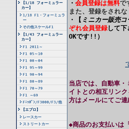
・
会員登録は無料
で
【1/18 フォーミュラー
カー】
また、登録をされな
1/18 F1・フォーミュラ
・
【
ミニカー販売コ
ー
ぞれ
会員登録
して下
その他スケールF1
【1/43 フォーミュラー
OKです!!）
カー】
F1 2011～
F1 05～10
F1 00～04
F1 95～99
F1 90～94
F1 80～89
当店では、自動車・
F1 70～79
イトとの相互リンク
F1 ～69
方はメールにてご連
Fﾆｯﾎﾟﾝ/F3000/F3/他
【エブロ】
レースカー
◆商品のお支払いは
ストリートカー