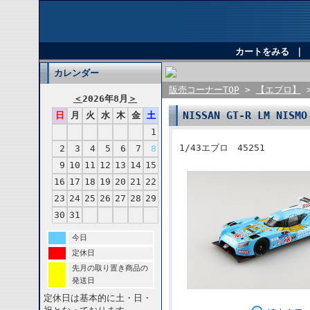
カートをみる
｜
カレンダー
販売コーナーTOP
>
【エブロ】
＜
2026年8月
＞
NISSAN GT-R LM NISMO
日
月
火
水
木
金
土
1
1/43エブロ 45251
2
3
4
5
6
7
8
9
10
11
12
13
14
15
16
17
18
19
20
21
22
23
24
25
26
27
28
29
30
31
今日
定休日
先月の取り置き商品の
発送日
定休日は基本的に土・日・