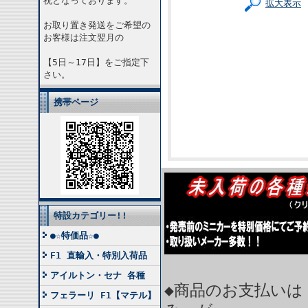
祝となっております。
拡大表示
お取り置き発送をご希望の
お客様は注文翌月の
【5日～17日】をご指定下
さい。
携帯ページ
特設カテゴリー!!
●☆特価品☆●
F1 直輸入・特別入荷品
アイルトン・セナ 各種
◆商品のお支払いは
フェラーリ F1【マテル】