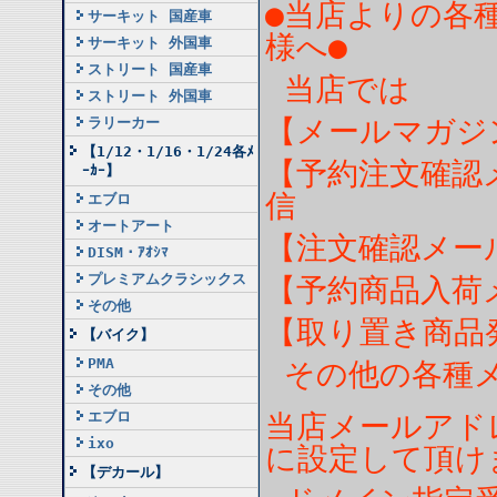
●当店よりの各
サーキット 国産車
様へ●
サーキット 外国車
ストリート 国産車
当店では
ストリート 外国車
【メールマガジ
ラリーカー
【1/12・1/16・1/24各ﾒ
【予約注文確認
ｰｶｰ】
信
エブロ
オートアート
【注文確認メー
DISM・ｱｵｼﾏ
プレミアムクラシックス
【予約商品入荷
その他
【取り置き商品
【バイク】
PMA
その他の各種メ
その他
エブロ
当店メールアド
ixo
に設定して頂け
【デカール】