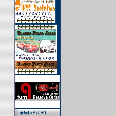
参加中ﾗﾝｷﾝｸﾞｻｲﾄ